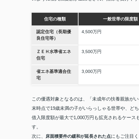
住宅の種類
一般世帯の限度額
認定住宅（長期優
4,500万円
良住宅等）
ＺＥＨ水準省エネ
3,500万円
住宅
省エネ基準適合住
3,000万円
宅
この優遇対象となるのは、「未成年の扶養親族がい
末時点で19歳未満の子がいらっしゃる世帯や、ど
借入限度額が最大で1,000万円も拡充されるケー
す。
次に、
にもご注目く
床面積要件の緩和が延長された点