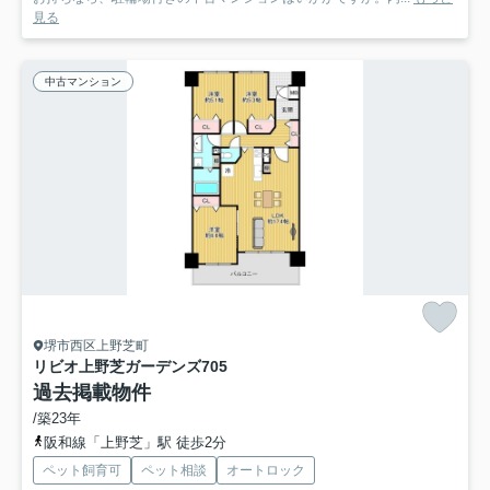
見る
中古マンション
堺市西区上野芝町
リビオ上野芝ガーデンズ
705
過去掲載物件
/築23年
阪和線「上野芝」駅 徒歩2分
ペット飼育可
ペット相談
オートロック