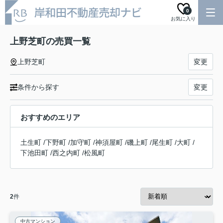
0
お気に入り
上野芝町の売買一覧
上野芝町
変更
条件から探す
変更
おすすめのエリア
土生町
/
下野町
/
加守町
/
神須屋町
/
磯上町
/
尾生町
/
大町
/
下池田町
/
西之内町
/
松風町
2
件
中古マンション