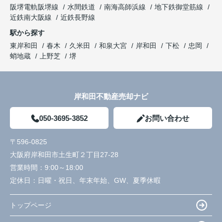
阪堺電軌阪堺線
水間鉄道
南海高師浜線
地下鉄御堂筋線
近鉄南大阪線
近鉄長野線
駅から探す
東岸和田
春木
久米田
和泉大宮
岸和田
下松
忠岡
蛸地蔵
上野芝
堺
岸和田不動産売却ナビ
050-3695-3852
お問い合わせ
〒596-0825
大阪府岸和田市土生町２丁目27-28
営業時間：
9:00～18:00
定休日：
日曜・祝日、年末年始、GW、夏季休暇
トップページ