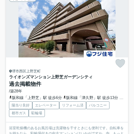
堺市西区上野芝町
ライオンズマンション上野芝ガーデンシティ
過去掲載物件
/築28年
阪和線「上野芝」駅 徒歩6分
阪和線「津久野」駅 徒歩13分
阪和線
陽当り良好
エレベーター
リフォーム済
バルコニー
都市ガス
駐輪場
浴室乾燥機のあるお風呂場は洗濯物を干すときにも便利です。自転車を
お持ちなら、駐輪場付きの中古マンションはいかがですか。内...
もっと