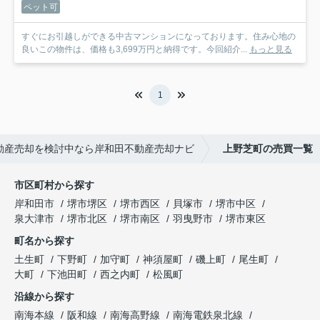
ペット可
すぐにお引越しができる中古マンションになっております。住み心地の
良いこの物件は、価格も3,699万円と納得です。今回紹介...
もっと見る
1
動産売却を検討中なら岸和田不動産売却ナビ
上野芝町の売買一覧
市区町村から探す
岸和田市
堺市堺区
堺市西区
貝塚市
堺市中区
泉大津市
堺市北区
堺市南区
羽曳野市
堺市東区
町名から探す
土生町
下野町
加守町
神須屋町
磯上町
尾生町
大町
下池田町
西之内町
松風町
沿線から探す
南海本線
阪和線
南海高野線
南海電鉄泉北線