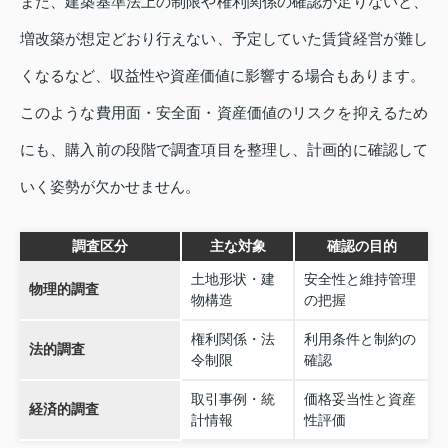
また、建築基準法上の制限や権利関係の確認が足りないと、
増改築が想定どおり行えない、予定していた賃貸経営が難し
くなるなど、収益性や資産価値に影響する場合もあります。
このような費用面・安全面・資産価値のリスクを抑えるため
にも、購入前の段階で調査項目を整理し、計画的に確認して
いく姿勢が欠かせません。
調査区分
主な対象
確認の目的
土地形状・建
安全性と維持管理
物理的調査
物構造
の把握
権利関係・法
利用条件と制約の
法的調査
令制限
確認
取引事例・統
価格妥当性と資産
経済的調査
計情報
性評価