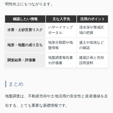
明性向上にもつながります。
確認したい情報
主な入手先
活用のポイント
ハザードマップ
浸水深や警戒区
水害・土砂災害リスク
ポータル
域の把握
地形分類図や地
盛土や低地など
地形・地盤の成り立ち
盤情報
の確認
地盤調査報告書
建築計画と売却
調査結果・評価書
や評価書
説明資料
まとめ
地盤調査は、不動産売却や土地活用の安全性と資産価値を左
右する、とても重要な基礎情報です。