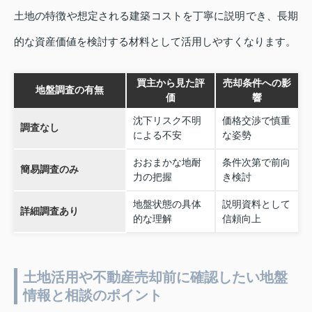
土地の特徴や想定される建築コストを丁寧に説明でき、長期
的な資産価値を検討する材料として活用しやすくなります。
買主から見た評
売却条件への影
地盤調査の有無
価
響
沈下リスク不明
価格交渉で慎重
調査なし
による不安
な姿勢
おおまかな地耐
条件次第で前向
簡易調査のみ
力の把握
き検討
地盤状態の具体
説明資料として
詳細調査あり
的な理解
信頼向上
土地活用や不動産売却前に確認したい地盤
情報と相談のポイント