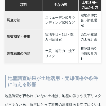
土地活用へ
項目
主な内容
の活かし方
敷地条件に
スウェーデン式サウ
調査方法
合う調査選
ンディング試験など
定
実地半日～1日・数
売却や建築
調査期間・費用
万円台目安
の工程計画
建物計画や
土質・地耐力・沈下
調査結果の内容
地盤改良方
リスク
針
地盤調査結果が土地活用・売却価格や条件
に与える影響
地盤調査が行われていない土地は、地盤の強さや沈下リスク
が不明なため、買主にとって将来の建築計画を立てにくい土