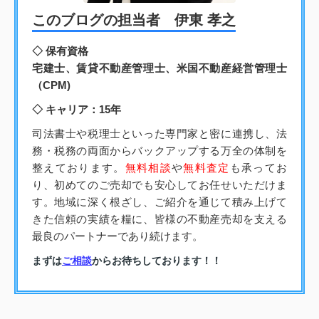
このブログの担当者 伊東 孝之
◇ 保有資格
宅建士、賃貸不動産管理士、米国不動産経営管理士
（CPM)
◇ キャリア：15年
司法書士や税理士といった専門家と密に連携し、法
務・税務の両面からバックアップする万全の体制を
整えております。
無料相談
や
無料査定
も承ってお
り、初めてのご売却でも安心してお任せいただけま
す。地域に深く根ざし、ご紹介を通じて積み上げて
きた信頼の実績を糧に、皆様の不動産売却を支える
最良のパートナーであり続けます。
まずは
ご相談
からお待ちしております！！