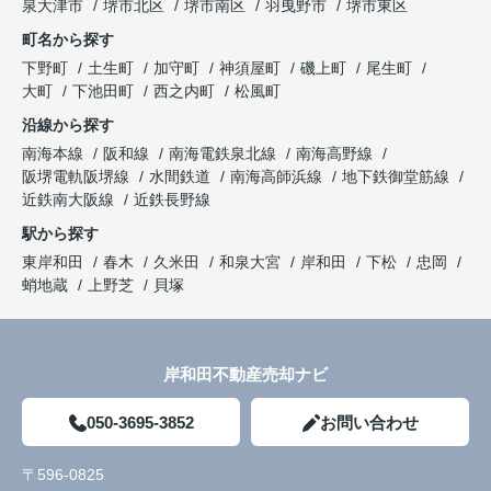
泉大津市
堺市北区
堺市南区
羽曳野市
堺市東区
町名から探す
下野町
土生町
加守町
神須屋町
磯上町
尾生町
大町
下池田町
西之内町
松風町
沿線から探す
南海本線
阪和線
南海電鉄泉北線
南海高野線
阪堺電軌阪堺線
水間鉄道
南海高師浜線
地下鉄御堂筋線
近鉄南大阪線
近鉄長野線
駅から探す
東岸和田
春木
久米田
和泉大宮
岸和田
下松
忠岡
蛸地蔵
上野芝
貝塚
岸和田不動産売却ナビ
050-3695-3852
お問い合わせ
〒596-0825