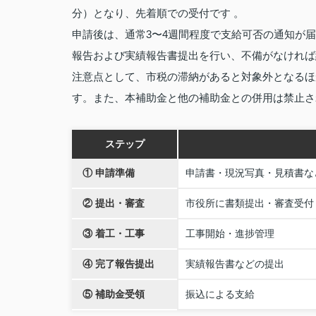
分）となり、先着順での受付です 。
申請後は、通常3〜4週間程度で支給可否の通知が
報告および実績報告書提出を行い、不備がなければ
注意点として、市税の滞納があると対象外となるほ
す。また、本補助金と他の補助金との併用は禁止さ
ステップ
① 申請準備
申請書・現況写真・見積書な
② 提出・審査
市役所に書類提出・審査受付
③ 着工・工事
工事開始・進捗管理
④ 完了報告提出
実績報告書などの提出
⑤ 補助金受領
振込による支給