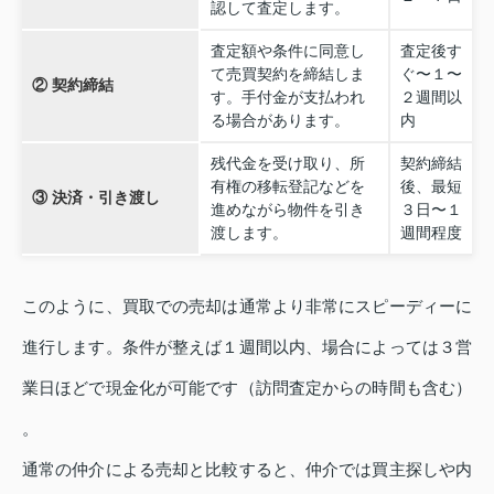
認して査定します。
査定額や条件に同意し
査定後す
て売買契約を締結しま
ぐ〜１〜
② 契約締結
す。手付金が支払われ
２週間以
る場合があります。
内
残代金を受け取り、所
契約締結
有権の移転登記などを
後、最短
③ 決済・引き渡し
進めながら物件を引き
３日〜１
渡します。
週間程度
このように、買取での売却は通常より非常にスピーディーに
進行します。条件が整えば１週間以内、場合によっては３営
業日ほどで現金化が可能です（訪問査定からの時間も含む）
。
通常の仲介による売却と比較すると、仲介では買主探しや内