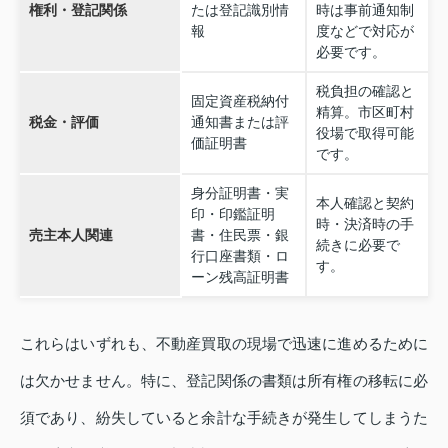
権利・登記関係
たは登記識別情
時は事前通知制
報
度などで対応が
必要です。
税負担の確認と
固定資産税納付
精算。市区町村
税金・評価
通知書または評
役場で取得可能
価証明書
です。
身分証明書・実
本人確認と契約
印・印鑑証明
時・決済時の手
売主本人関連
書・住民票・銀
続きに必要で
行口座書類・ロ
す。
ーン残高証明書
これらはいずれも、不動産買取の現場で迅速に進めるために
は欠かせません。特に、登記関係の書類は所有権の移転に必
須であり、紛失していると余計な手続きが発生してしまうた