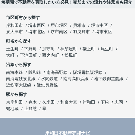
短期間で不動産を買取したい方必見！売却までの流れや注意点も紹介
市区町村から探す
岸和田市
堺市西区
堺市堺区
貝塚市
堺市中区
泉大津市
堺市北区
堺市南区
羽曳野市
堺市東区
町名から探す
土生町
下野町
加守町
神須屋町
磯上町
尾生町
大町
下池田町
西之内町
松風町
沿線から探す
南海本線
阪和線
南海高野線
阪堺電軌阪堺線
南海電鉄泉北線
水間鉄道
南海高師浜線
地下鉄御堂筋線
近鉄南大阪線
近鉄長野線
駅から探す
東岸和田
春木
久米田
和泉大宮
岸和田
下松
忠岡
蛸地蔵
上野芝
鳳
岸和田不動産売却ナビ