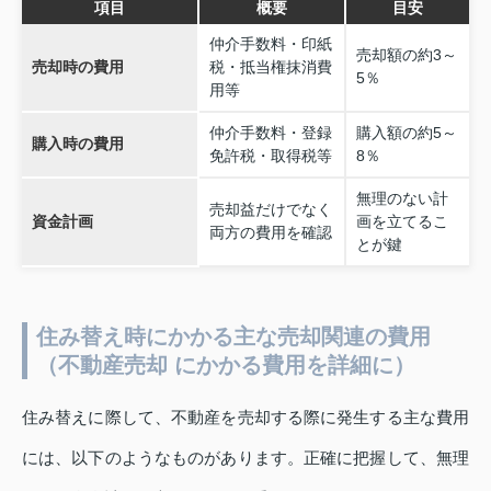
項目
概要
目安
仲介手数料・印紙
売却額の約3～
売却時の費用
税・抵当権抹消費
5％
用等
仲介手数料・登録
購入額の約5～
購入時の費用
免許税・取得税等
8％
無理のない計
売却益だけでなく
資金計画
画を立てるこ
両方の費用を確認
とが鍵
住み替え時にかかる主な売却関連の費用
（不動産売却 にかかる費用を詳細に）
住み替えに際して、不動産を売却する際に発生する主な費用
には、以下のようなものがあります。正確に把握して、無理