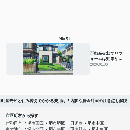
NEXT
不動産売却でリフ
ォームは効果があ
る？価格アップの
2026.01.06
事例も紹介
不動産売却と住み替えでかかる費用は？内訳や資金計画の注意点も解説
市区町村から探す
岸和田市
堺市西区
堺市堺区
貝塚市
堺市中区
泉大津市
堺市北区
堺市南区
羽曳野市
堺市東区