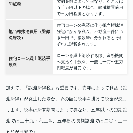
契約金額によって異なり、たとえば
印紙税
五千万円以下の場合、軽減措置適用
で三万円程度となります。
住宅ローンの完済に伴う抵当権抹消
抵当権抹消費用（登録
登記にかかる税金。不動産一件につ
免許税）
き千円で、複数筆に分かれるとそれ
ぞれに課税されます。
ローンを繰上返済する際、金融機関
住宅ローン繰上返済手
へ支払う手数料。一般に一万〜五万
数料
円程度が目安です。
加えて、「譲渡所得税」も重要です。売却によって利益（譲
渡所得）が発生した場合、その額に税率を掛けて税金が決ま
ります。税率は所有期間によって異なり、五年以下の短期譲
渡では三十九・六三％、五年超の長期譲渡では二〇・三一
五％が目安です。