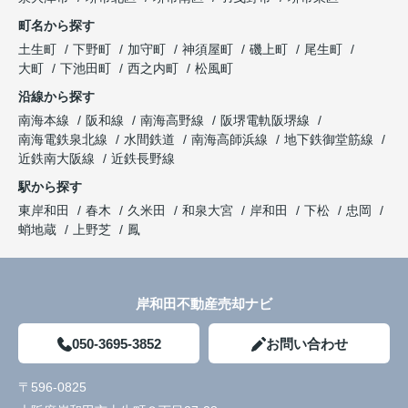
町名から探す
土生町
下野町
加守町
神須屋町
磯上町
尾生町
大町
下池田町
西之内町
松風町
沿線から探す
南海本線
阪和線
南海高野線
阪堺電軌阪堺線
南海電鉄泉北線
水間鉄道
南海高師浜線
地下鉄御堂筋線
近鉄南大阪線
近鉄長野線
駅から探す
東岸和田
春木
久米田
和泉大宮
岸和田
下松
忠岡
蛸地蔵
上野芝
鳳
岸和田不動産売却ナビ
050-3695-3852
お問い合わせ
〒596-0825