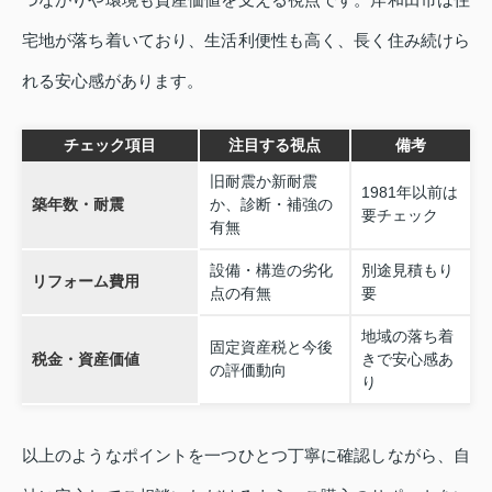
宅地が落ち着いており、生活利便性も高く、長く住み続けら
れる安心感があります。
チェック項目
注目する視点
備考
旧耐震か新耐震
1981年以前は
築年数・耐震
か、診断・補強の
要チェック
有無
設備・構造の劣化
別途見積もり
リフォーム費用
点の有無
要
地域の落ち着
固定資産税と今後
税金・資産価値
きで安心感あ
の評価動向
り
以上のようなポイントを一つひとつ丁寧に確認しながら、自