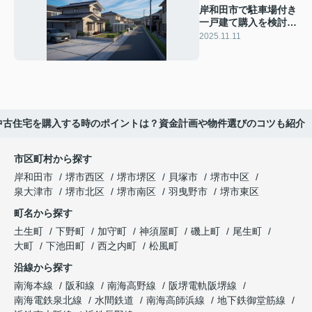
岸和田市で駐車場付き
一戸建て購入を検討中
ですか 家族に合う選
2025.11.11
び方や注意点も紹介
中古住宅を購入する時のポイントは？資金計画や物件選びのコツも紹介
市区町村から探す
岸和田市
堺市西区
堺市堺区
貝塚市
堺市中区
泉大津市
堺市北区
堺市南区
羽曳野市
堺市東区
町名から探す
土生町
下野町
加守町
神須屋町
磯上町
尾生町
大町
下池田町
西之内町
松風町
沿線から探す
南海本線
阪和線
南海高野線
阪堺電軌阪堺線
南海電鉄泉北線
水間鉄道
南海高師浜線
地下鉄御堂筋線