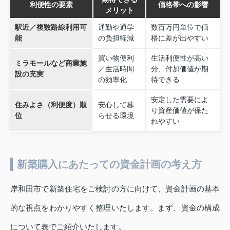
利便性の要素
価格帯への影響
メリット
駅近／複数路線利用可
通勤や通学
数百万円単位で価
能
の負担軽減
格に差が出やすい
買い物便利
生活利便性が高い
ミラモールなど商業施
／生活時間
分、付加価値が期
設の充実
の効率化
待できる
安定した需要によ
住みよさ（利便度）順
安心して暮
り資産価値が保た
位
らせる環境
れやすい
新築購入にあたっての資金計画の考え方
岸和田市で新築住宅をご検討の方に向けて、資金計画の基本
的な視点をわかりやすく整理いたします。まず、資金の構成
について表でご紹介いたします。