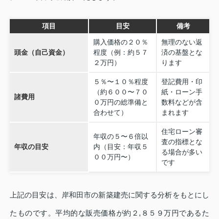
項目
目安
備考
購入価格の２０％
無理のない返
頭金（自己資金）
程度（例：約５７
済の基盤とな
２万円）
ります
５％〜１０％程度
登記費用・印
（約６００〜７０
紙・ローン手
諸費用
０万円の総準備と
数料などが含
合わせて）
まれます
住宅ローン審
年収の５〜６倍以
査の指標とな
年収の目安
内（目安：年収５
る場合が多い
００万円〜）
です
上記の目安は、岸和田市の新築建売に関する分析をもとにし
たものです。平均的な販売価格が約２,８５９万円であるた