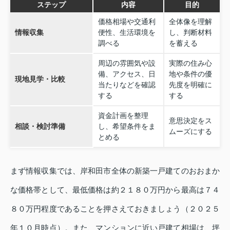
ステップ
内容
目的
価格相場や交通利
全体像を理解
情報収集
便性、生活環境を
し、判断材料
調べる
を蓄える
周辺の雰囲気や設
実際の住み心
備、アクセス、日
地や条件の優
現地見学・比較
当たりなどを確認
先度を明確に
する
する
資金計画を整理
意思決定をス
相談・検討準備
し、希望条件をま
ムーズにする
とめる
まず情報収集では、岸和田市全体の新築一戸建てのおおまか
な価格帯として、最低価格は約２１８０万円から最高は７４
８０万円程度であることを押さえておきましょう（２０２５
年１０月時点）。また、マンションに近い戸建て相場は、坪