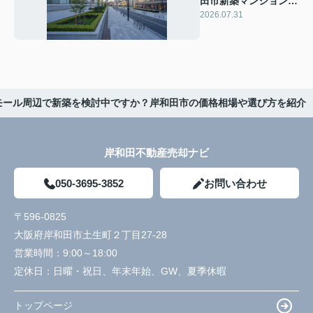
田市新築マンションと
は？駅近で暮らしやす
2026.07.31
い物件情報も紹介
モール周辺で新築を検討中ですか？岸和田市の価格相場や選び方を紹介
岸和田不動産売却ナビ
050-3695-3852
お問い合わせ
〒596-0825
大阪府岸和田市土生町２丁目27-28
営業時間：
9:00～18:00
定休日：
日曜・祝日、年末年始、GW、夏季休暇
トップページ