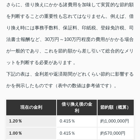
さらに、借り換えにかかる諸費用を加味して実質的な節約額
を判断することの重要性も忘れてはなりません。例えば、借
り換え時には事務手数料、保証料、印紙税、登録免許税、司
法書士報酬など、30万円～100万円程度の費用がかかる場合
が一般的であり、これを節約額から差し引いて総合的なメリ
ットを判断する必要があります 。
下記の表は、金利差や返済期間がどれくらい節約に影響する
かを例示したものです（表中の数値は参考値です）。
借り換え後の金
現在の金利
節約額（概算）
利
1.20％
0.415％
約1,000,000円
1.00％
0.415％
約570,000円