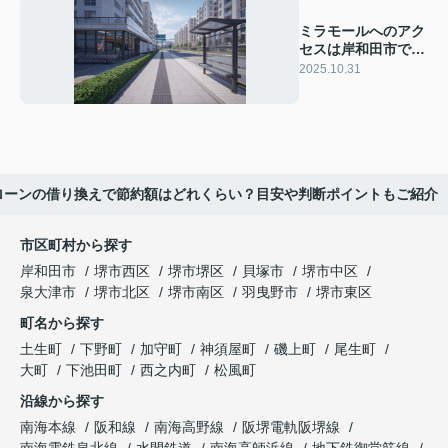
ミラモールへのアク
セスは岸和田市で便
利？交通と生活環境
2025.10.31
を詳しく解説
ローンの借り換えで節約額はどれくらい？目安や判断ポイントもご紹介
市区町村から探す
岸和田市
堺市西区
堺市堺区
貝塚市
堺市中区
泉大津市
堺市北区
堺市南区
羽曳野市
堺市東区
町名から探す
土生町
下野町
加守町
神須屋町
磯上町
尾生町
大町
下池田町
西之内町
松風町
沿線から探す
南海本線
阪和線
南海高野線
阪堺電軌阪堺線
南海電鉄泉北線
水間鉄道
南海高師浜線
地下鉄御堂筋線