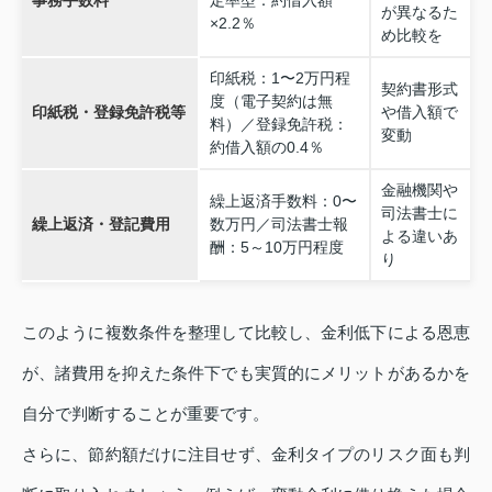
が異なるた
×2.2％
め比較を
印紙税：1〜2万円程
契約書形式
度（電子契約は無
印紙税・登録免許税等
や借入額で
料）／登録免許税：
変動
約借入額の0.4％
金融機関や
繰上返済手数料：0〜
司法書士に
繰上返済・登記費用
数万円／司法書士報
よる違いあ
酬：5～10万円程度
り
このように複数条件を整理して比較し、金利低下による恩恵
が、諸費用を抑えた条件下でも実質的にメリットがあるかを
自分で判断することが重要です。
さらに、節約額だけに注目せず、金利タイプのリスク面も判