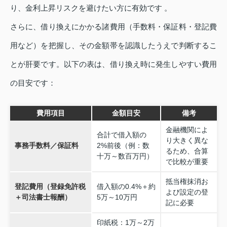
り、金利上昇リスクを避けたい方に有効です 。
さらに、借り換えにかかる諸費用（手数料・保証料・登記費
用など）を把握し、その金額帯を認識したうえで判断するこ
とが肝要です。以下の表は、借り換え時に発生しやすい費用
の目安です：
費用項目
金額目安
備考
金融機関によ
合計で借入額の
り大きく異な
事務手数料／保証料
2%前後（例：数
るため、合算
十万～数百万円）
で比較が重要
抵当権抹消お
登記費用（登録免許税
借入額の0.4%＋約
よび設定の登
＋司法書士報酬）
5万～10万円
記に必要
印紙税：1万～2万