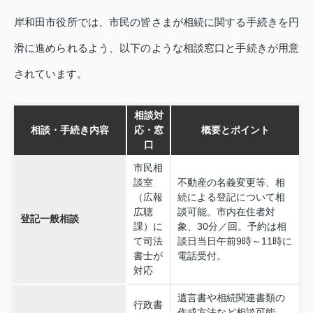
岸和田市役所では、市民の皆さまが相続に関する手続きを円
滑に進められるよう、以下のような相談窓口と手続きが用意
されています。
相談対
相談・手続き内容
応・窓
概要とポイント
口
市民相
談室
不動産の名義変更等、相
（広報
続による登記について相
広聴
談可能。市内在住者対
登記一般相談
課）に
象、30分／回。予約は相
て司法
談日当日午前9時～11時に
書士が
電話受付。
対応
遺言書や相続関連書類の
行政書
作成方法など相談可能。