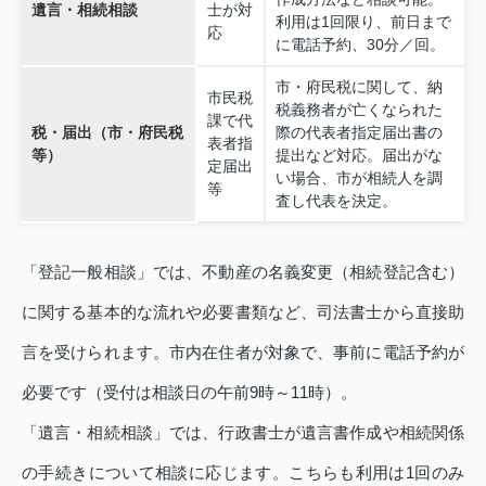
遺言・相続相談
士が対
利用は1回限り、前日まで
応
に電話予約、30分／回。
市・府民税に関して、納
市民税
税義務者が亡くなられた
課で代
税・届出（市・府民税
際の代表者指定届出書の
表者指
等）
提出など対応。届出がな
定届出
い場合、市が相続人を調
等
査し代表を決定。
「登記一般相談」では、不動産の名義変更（相続登記含む）
に関する基本的な流れや必要書類など、司法書士から直接助
言を受けられます。市内在住者が対象で、事前に電話予約が
必要です（受付は相談日の午前9時～11時）。
「遺言・相続相談」では、行政書士が遺言書作成や相続関係
の手続きについて相談に応じます。こちらも利用は1回のみ