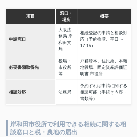
窓口・
項目
概要
場所
大阪法
相続登記の申請と相談対
務局 岸
申請窓口
応（予約推奨、平日 ～
和田支
17:15）
局
役場・
戸籍謄本、住民票、本籍
必要書類取得先
市役所
地役場、固定資産評価証
等
明書 市役所
予約すれば申請に関する
相談対応
法務局
相談可能（手続き内容・
書類等）
岸和田市役所で利用できる相続に関する相
談窓口と税・農地の届出