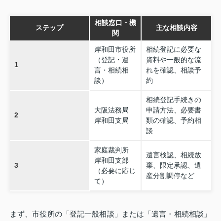
相談窓口・機
ステップ
主な相談内容
関
岸和田市役所
相続登記に必要な
（登記・遺
資料や一般的な流
1
言・相続相
れを確認、相談予
談）
約
相続登記手続きの
大阪法務局
申請方法、必要書
2
岸和田支局
類の確認、予約相
談
家庭裁判所
遺言検認、相続放
岸和田支部
3
棄、限定承認、遺
（必要に応じ
産分割調停など
て）
まず、市役所の「登記一般相談」または「遺言・相続相談」