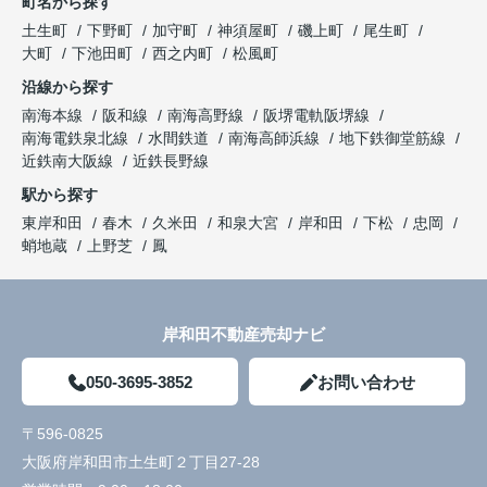
町名から探す
土生町
下野町
加守町
神須屋町
磯上町
尾生町
大町
下池田町
西之内町
松風町
沿線から探す
南海本線
阪和線
南海高野線
阪堺電軌阪堺線
南海電鉄泉北線
水間鉄道
南海高師浜線
地下鉄御堂筋線
近鉄南大阪線
近鉄長野線
駅から探す
東岸和田
春木
久米田
和泉大宮
岸和田
下松
忠岡
蛸地蔵
上野芝
鳳
岸和田不動産売却ナビ
050-3695-3852
お問い合わせ
〒596-0825
大阪府岸和田市土生町２丁目27-28