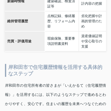
新築時情報
建築確認、検査済
計内容の把握
証等
点検記録、修繕履
劣化把握や計
維持管理履歴
歴、リフォーム内
画的管理のた
容
め
資産価値証明
瑕疵保険、重要事
売買・評価用途
や安心取引の
項説明書資料
支援
岸和田市で住宅履歴情報を活用する具体的
なステップ
岸和田市の住宅所有者の皆さまが「いえかるて（住宅履歴情
報）」を活用するには、以下のようなステップで進めるとわ
かりやすく、安心です。住まいの履歴を未来へつなぐための