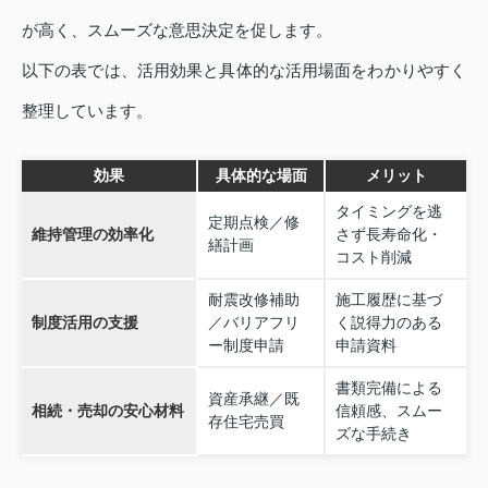
が高く、スムーズな意思決定を促します。
以下の表では、活用効果と具体的な活用場面をわかりやすく
整理しています。
効果
具体的な場面
メリット
タイミングを逃
定期点検／修
維持管理の効率化
さず長寿命化・
繕計画
コスト削減
耐震改修補助
施工履歴に基づ
制度活用の支援
／バリアフリ
く説得力のある
ー制度申請
申請資料
書類完備による
資産承継／既
相続・売却の安心材料
信頼感、スムー
存住宅売買
ズな手続き