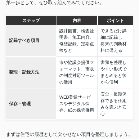
第一歩として、ぜひ取り組んでみてください。
ステップ
内容
ポイント
設計図書、検査証
できるだけ詳
明書、施工内容、
細に記録し、
記録すべき項目
修繕記録、定期点
将来の判断材
検など
料に備える
市や協議会提供フ
書類を整理し
ォーマット、市販
やすい形式で
整理・記録方法
の制度対応ツール
まとめると後
の活用
から便利
安全・長期保
WEB登録サービ
存できる仕組
保存・管理
スやデジタル保
みを選ぶと安
存、紙の保管併用
心
まずは住宅の履歴として欠かせない項目を整理しましょう。