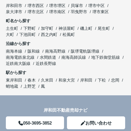
岸和田市
堺市西区
堺市堺区
貝塚市
堺市中区
泉大津市
堺市北区
堺市南区
羽曳野市
堺市東区
町名から探す
土生町
下野町
加守町
神須屋町
磯上町
尾生町
大町
下池田町
西之内町
松風町
沿線から探す
南海本線
阪和線
南海高野線
阪堺電軌阪堺線
南海電鉄泉北線
水間鉄道
南海高師浜線
地下鉄御堂筋線
近鉄南大阪線
近鉄長野線
駅から探す
東岸和田
春木
久米田
和泉大宮
岸和田
下松
忠岡
蛸地蔵
上野芝
鳳
岸和田不動産売却ナビ
050-3695-3852
お問い合わせ