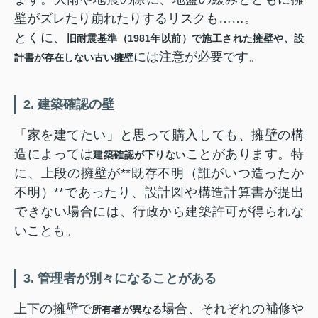
壁がズレたり崩れたりするリスクも……。
とくに、
旧耐震基準（1981年以前）で施工された擁壁や、設
には注意が必要です。
計書が存在しない古い擁壁
2. 建築確認の壁
「家を建てたい」と思って購入しても、擁壁の構
造によっては
ことがあります。特
建築確認が下りない
に、上段の擁壁が**既存不明（誰がいつ造ったか
不明）**であったり、設計図や構造計算書が提出
できない場合には、行政から建築許可が得られな
いことも。
3. 管理者が別々になることがある
上下の擁壁で
場合、それぞれの補修や
所有者が異なる