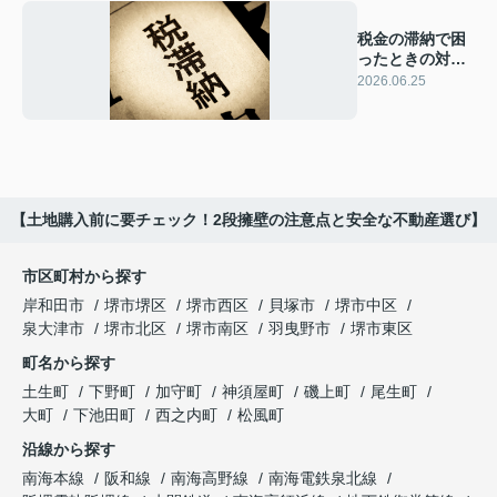
税金の滞納で困
ったときの対策
は？具体的な方
2026.06.25
法を紹介
【土地購入前に要チェック！2段擁壁の注意点と安全な不動産選び】
市区町村から探す
岸和田市
堺市堺区
堺市西区
貝塚市
堺市中区
泉大津市
堺市北区
堺市南区
羽曳野市
堺市東区
町名から探す
土生町
下野町
加守町
神須屋町
磯上町
尾生町
大町
下池田町
西之内町
松風町
沿線から探す
南海本線
阪和線
南海高野線
南海電鉄泉北線