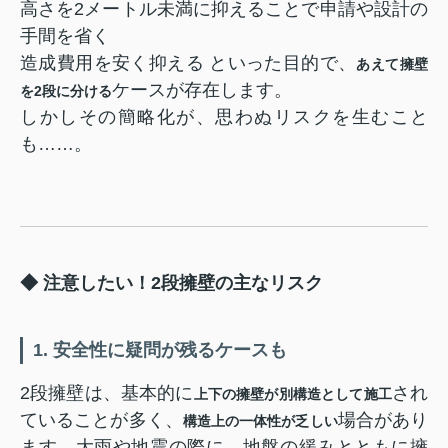
高さを2メートル未満に抑えることで申請や設計の
手間を省く
造成費用を安く抑える といった目的で、
あえて擁壁
ケースが存在します。
を2段に分ける
しかしその簡略化が、思わぬリスクを生むこと
も……。
◆ 注意したい！2段擁壁の主なリスク
1. 安全性に疑問が残るケースも
2段擁壁は、基本的に
され
上下の擁壁が別構造として施工
ていることが多く、
場合があり
構造上の一体性が乏しい
ます。大雨や地震の際に、地盤の緩みとともに擁