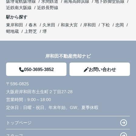
阪堺電軌阪堺線
水間鉄道
南海高師浜線
地下鉄御堂筋線
近鉄南大阪線
近鉄長野線
駅から探す
東岸和田
春木
久米田
和泉大宮
岸和田
下松
忠岡
蛸地蔵
上野芝
堺
岸和田不動産売却ナビ
050-3695-3852
お問い合わせ
〒596-0825
大阪府岸和田市土生町２丁目27-28
営業時間：
9:00～18:00
定休日：
日曜・祝日、年末年始、GW、夏季休暇
トップページ
スタッフ