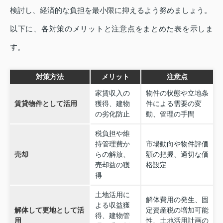
検討し、経済的な負担を最小限に抑えるよう努めましょう。
以下に、各対策のメリットと注意点をまとめた表を示しま
す。
対策方法
メリット
注意点
家賃収入の
物件の状態や立地条
賃貸物件として活用
獲得、建物
件による需要の変
の劣化防止
動、管理の手間
税負担や維
持管理費か
市場動向や物件評価
売却
らの解放、
額の把握、適切な価
売却益の獲
格設定
得
土地活用に
解体費用の発生、固
よる収益獲
解体して更地として活
定資産税の増加可能
得、建物管
用
性、土地活用計画の