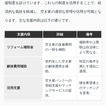
援制度を設けています。これらの制度を活用することで、経
済的な負担を軽減し、空き家の適切な管理や活用が可能とな
ります。主な支援内容は以下の通りです。
支援内容
詳細
備考
補助率や上限
空き家の改修費用
リフォーム補助金
額は自治体に
の一部を補助。
より異なる。
老朽化した空き家
特定の条件を
解体費用補助
の解体費用を補
満たす場合に
助。
適用。
空き家バンクへの
移住希望者と
登録支援やマッチ
活用支援
のマッチング
ングサービスの提
を促進。
供。