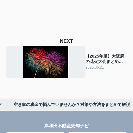
NEXT
【2025年版】大阪府
の花火大会まとめ！
日程・会場・おすす
2025.06.21
めスポットを徹底解
説
グ
空き家の税金で悩んでいませんか？対策や方法をまとめて解説
岸和田不動産売却ナビ