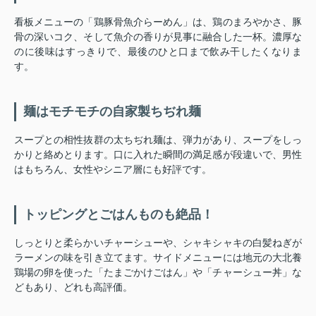
看板メニューの「鶏豚骨魚介らーめん」は、鶏のまろやかさ、豚
骨の深いコク、そして魚介の香りが見事に融合した一杯。濃厚な
のに後味はすっきりで、最後のひと口まで飲み干したくなりま
す。
麺はモチモチの自家製ちぢれ麺
スープとの相性抜群の太ちぢれ麺は、弾力があり、スープをしっ
かりと絡めとります。口に入れた瞬間の満足感が段違いで、男性
はもちろん、女性やシニア層にも好評です。
トッピングとごはんものも絶品！
しっとりと柔らかいチャーシューや、シャキシャキの白髪ねぎが
ラーメンの味を引き立てます。サイドメニューには地元の大北養
鶏場の卵を使った「たまごかけごはん」や「チャーシュー丼」な
どもあり、どれも高評価。