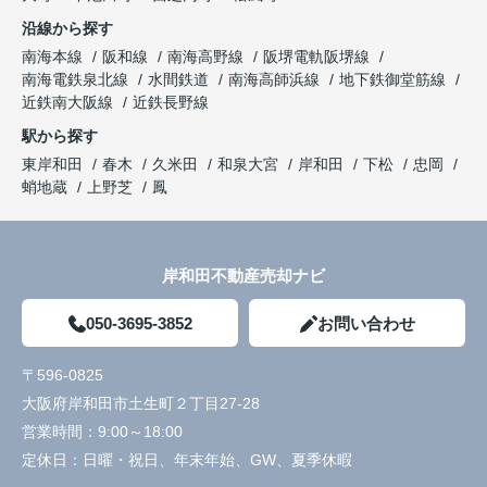
沿線から探す
南海本線
阪和線
南海高野線
阪堺電軌阪堺線
南海電鉄泉北線
水間鉄道
南海高師浜線
地下鉄御堂筋線
近鉄南大阪線
近鉄長野線
駅から探す
東岸和田
春木
久米田
和泉大宮
岸和田
下松
忠岡
蛸地蔵
上野芝
鳳
岸和田不動産売却ナビ
050-3695-3852
お問い合わせ
〒596-0825
大阪府岸和田市土生町２丁目27-28
営業時間：
9:00～18:00
定休日：
日曜・祝日、年末年始、GW、夏季休暇