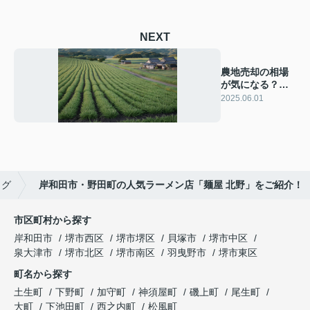
NEXT
農地売却の相場
が気になる？相
場と売却ポイン
2025.06.01
トをご紹介
ログ
岸和田市・野田町の人気ラーメン店「麺屋 北野」をご紹介！
市区町村から探す
岸和田市
堺市西区
堺市堺区
貝塚市
堺市中区
泉大津市
堺市北区
堺市南区
羽曳野市
堺市東区
町名から探す
土生町
下野町
加守町
神須屋町
磯上町
尾生町
大町
下池田町
西之内町
松風町