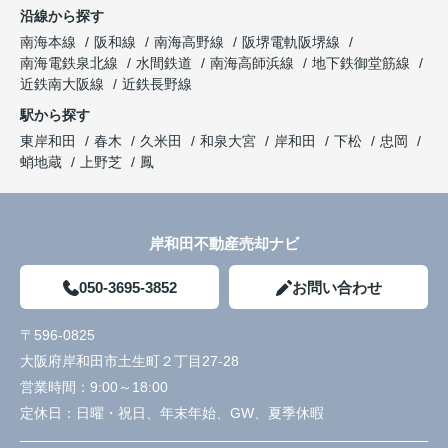
沿線から探す
南海本線
阪和線
南海高野線
阪堺電軌阪堺線
南海電鉄泉北線
水間鉄道
南海高師浜線
地下鉄御堂筋線
近鉄南大阪線
近鉄長野線
駅から探す
東岸和田
春木
久米田
和泉大宮
岸和田
下松
忠岡
蛸地蔵
上野芝
鳳
岸和田不動産売却ナビ
050-3695-3852
お問い合わせ
〒596-0825
大阪府岸和田市土生町２丁目27-28
営業時間：
9:00～18:00
定休日：
日曜・祝日、年末年始、GW、夏季休暇