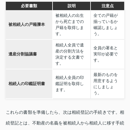
必要書類
説明
注意点
被相続人の出生
全ての戸籍が
から死亡までの
揃っているか
被相続人の戸籍謄本
戸籍を取得しま
確認しましょ
す。
う。
相続人全員で遺
全員の署名と
産の分割方法を
遺産分割協議書
実印が必要で
決定する文書で
す。
す。
最新のものを
相続人全員の印
用意するよう
相続人の印鑑証明書
鑑証明を取得し
にしましょ
ます。
う。
これらの書類を準備したら、次は相続登記の手続きです。相
続登記とは、不動産の名義を被相続人から相続人に移す手続