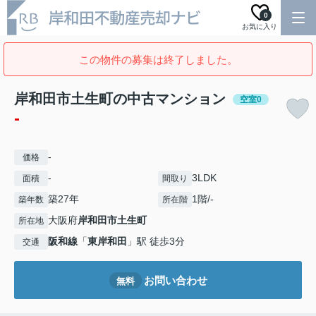
0
お気に入り
この物件の募集は終了しました。
岸和田市土生町の中古マンション
空室0
-
-
価格
-
3LDK
面積
間取り
築27年
1階/-
築年数
所在階
大阪府
岸和田市
土生町
所在地
阪和線
「
東岸和田
」駅 徒歩3分
交通
お問い合わせ
無料