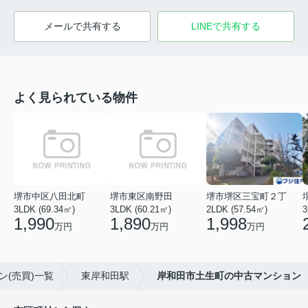
メールで共有する
LINEで共有する
よく見られている物件
堺市中区八田北町
堺市東区南野田
堺市堺区三宝町２丁
3LDK (69.34㎡)
3LDK (60.21㎡)
2LDK (57.54㎡)
3
1,990
1,890
1,998
万円
万円
万円
ン(売買)一覧
東岸和田駅
岸和田市土生町の中古マンション