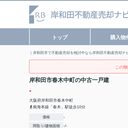
トップ
購入物
｜岸和田市で不動産売却を検討中なら岸和田不動産売却ナ
この物
岸和田市春木中町の中古一戸建
-
大阪府
岸和田市
春木中町
南海本線「春木」駅徒歩10分
-
価格
-/-
間取り/建物面積