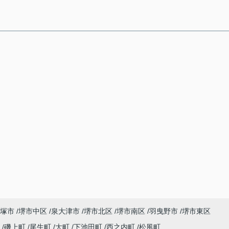
塚市
堺市中区
泉大津市
堺市北区
堺市南区
羽曳野市
堺市東区
町
磯上町
尾生町
大町
下池田町
西之内町
松風町