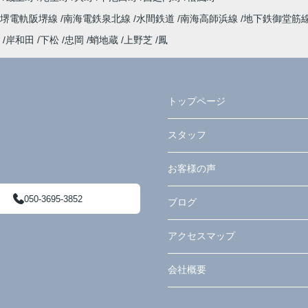
阪堺電軌阪堺線
南海電鉄泉北線
水間鉄道
南海高師浜線
地下鉄御堂筋
岸和田
下松
忠岡
蛸地蔵
上野芝
鳳
トップページ
スタッフ
お客様の声
050-3695-3852
ブログ
アクセスマップ
会社概要