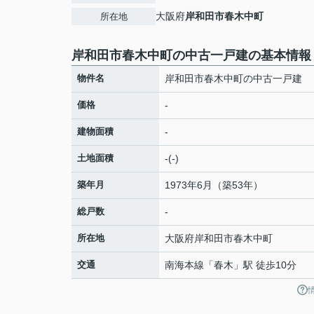
大阪府
岸和田市
春木中町
所在地
岸和田市春木中町の中古一戸建の基本情報
物件名
岸和田市春木中町の中古一戸建
価格
-
建物面積
-
土地面積
-(-)
築年月
1973年6月（築53年）
総戸数
-
所在地
大阪府
岸和田市
春木中町
交通
南海本線
「
春木
」駅 徒歩10分