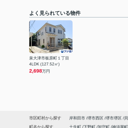
よく見られている物件
泉大津市板原町１丁目
4LDK (127.52㎡)
2,698
万円
市区町村から探す
岸和田市
堺市西区
堺市堺区
貝
町名から探す
土生町
下野町
加守町
神須屋