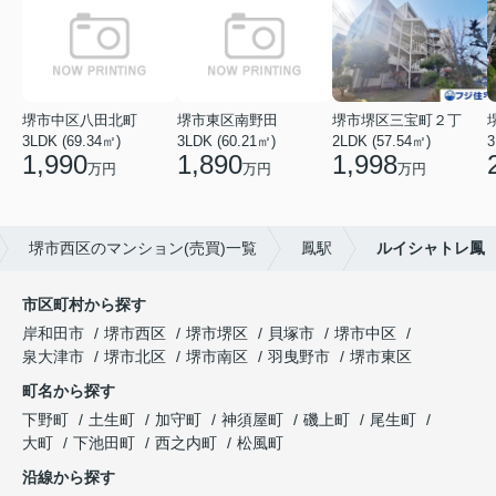
堺市中区八田北町
堺市東区南野田
堺市堺区三宝町２丁
3LDK (69.34㎡)
3LDK (60.21㎡)
2LDK (57.54㎡)
3
1,990
1,890
1,998
万円
万円
万円
堺市西区のマンション(売買)一覧
鳳駅
ルイシャトレ鳳
市区町村から探す
岸和田市
堺市西区
堺市堺区
貝塚市
堺市中区
泉大津市
堺市北区
堺市南区
羽曳野市
堺市東区
町名から探す
下野町
土生町
加守町
神須屋町
磯上町
尾生町
大町
下池田町
西之内町
松風町
沿線から探す