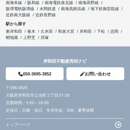
南海本線
阪和線
南海電鉄泉北線
南海高野線
阪堺電軌阪堺線
水間鉄道
南海高師浜線
地下鉄御堂筋線
近鉄南大阪線
近鉄長野線
駅から探す
東岸和田
春木
久米田
和泉大宮
岸和田
下松
忠岡
蛸地蔵
上野芝
貝塚
岸和田不動産売却ナビ
050-3695-3852
お問い合わせ
〒596-0825
大阪府岸和田市土生町２丁目27-28
営業時間：
9:00～18:00
定休日：
日曜・祝日、年末年始、GW、夏季休暇
トップページ