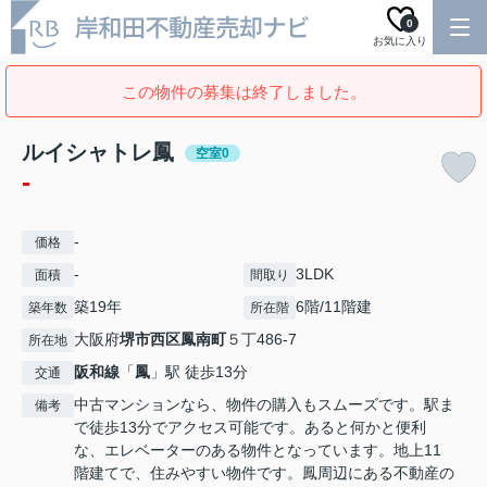
0
お気に入り
この物件の募集は終了しました。
ルイシャトレ鳳
空室0
-
-
価格
-
3LDK
面積
間取り
築19年
6階/11階建
築年数
所在階
大阪府
堺市西区
鳳南町
５丁486-7
所在地
阪和線
「
鳳
」駅 徒歩13分
交通
中古マンションなら、物件の購入もスムーズです。駅ま
備考
で徒歩13分でアクセス可能です。あると何かと便利
な、エレベーターのある物件となっています。地上11
階建てで、住みやすい物件です。鳳周辺にある不動産の