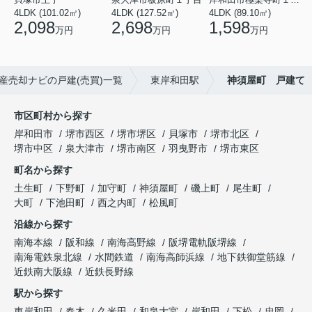
4LDK (101.02㎡)
4LDK (127.52㎡)
4LDK (89.10㎡)
2,098
2,698
1,598
万円
万円
万円
産売却ナビの戸建(売買)一覧
東岸和田駅
神須屋町 戸建て
市区町村から探す
岸和田市
堺市西区
堺市堺区
貝塚市
堺市北区
堺市中区
泉大津市
堺市南区
羽曳野市
堺市東区
町名から探す
土生町
下野町
加守町
神須屋町
磯上町
尾生町
大町
下池田町
西之内町
松風町
沿線から探す
南海本線
阪和線
南海高野線
阪堺電軌阪堺線
南海電鉄泉北線
水間鉄道
南海高師浜線
地下鉄御堂筋線
近鉄南大阪線
近鉄長野線
駅から探す
東岸和田
春木
久米田
和泉大宮
岸和田
下松
忠岡