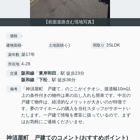
【前面道路含む現地写真】
-
価格
-
-(-)
3SLDK
建物面積
土地面積
間取り
築17年
築年数
4-28
所在地
阪和線
「
東岸和田
」駅 徒歩23分
交通
阪和線
「
下松
」駅 徒歩36分
「神須屋町 戸建て」のここがイチオシ。接道幅10m以
備考
上の条件付きの物件は車の出し入れも簡単です。中古の
戸建て物件は、経済的なメリットが大きいのが特徴で
す。夢のマイホームの購入を当社スタッフがサポートい
たします。一戸建て情報を豊富に扱っているので、まず
はお気軽にご連絡くださいませ。
神須屋町 戸建てのコメント(おすすめポイント)