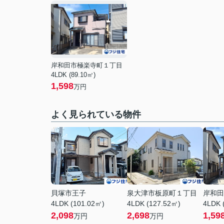
岸和田市極楽寺町１丁目
4LDK (89.10㎡)
1,598
万円
よく見られている物件
貝塚市王子
泉大津市板原町１丁目
岸和田
4LDK (101.02㎡)
4LDK (127.52㎡)
4LDK 
2,098
2,698
1,59
万円
万円