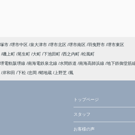
塚市
堺市中区
泉大津市
堺市北区
堺市南区
羽曳野市
堺市東区
町
磯上町
尾生町
大町
下池田町
西之内町
松風町
阪堺電軌阪堺線
南海電鉄泉北線
水間鉄道
南海高師浜線
地下鉄御堂筋
岸和田
下松
忠岡
蛸地蔵
上野芝
鳳
トップページ
スタッフ
お客様の声