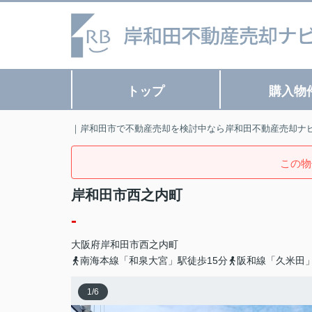
トップ
購入物
｜岸和田市で不動産売却を検討中なら岸和田不動産売却ナ
この物
岸和田市西之内町
-
大阪府
岸和田市
西之内町
南海本線「和泉大宮」駅徒歩15分
阪和線「久米田」
1
/
6