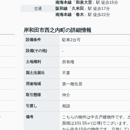
南海本線
「
和泉大宮
」駅 徒歩15分
阪和線
「
久米田
」駅 徒歩17分
交通
南海本線
「
春木
」駅 徒歩22分
岸和田市西之内町の詳細情報
設備条件
駐車2台可
設備(その他)
-
土地権利
所有権
国土法届出
不要
用途地域
第一種住居
取引態様
仲介
引渡し
相談
分
備考
こちらの物件は中古戸建物件です。
面積は101.55㎡(公簿)でございます
から徒歩15分の物件です。立地して