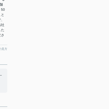
舗
50
こと
で、
当社
した
ださ
の見方
一
、