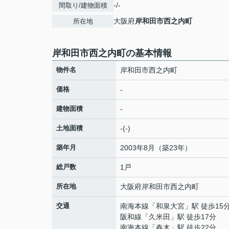
-/-
間取り/建物面積
大阪府
岸和田市
西之内町
所在地
岸和田市西之内町の基本情報
物件名
岸和田市西之内町
価格
-
建物面積
-
土地面積
-(-)
築年月
2003年8月（築23年）
総戸数
1戸
所在地
大阪府
岸和田市
西之内町
交通
南海本線
「
和泉大宮
」駅 徒歩15
阪和線
「
久米田
」駅 徒歩17分
南海本線
「
春木
」駅 徒歩22分