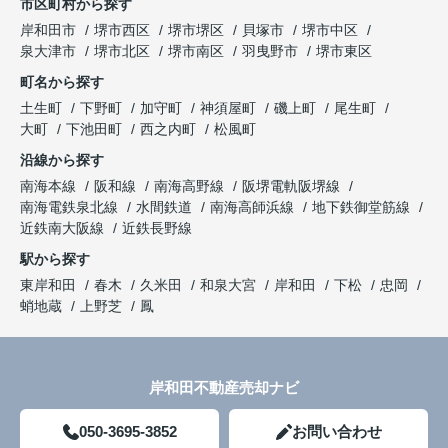
市区町村から探す
岸和田市
堺市西区
堺市堺区
貝塚市
堺市中区
泉大津市
堺市北区
堺市南区
羽曳野市
堺市東区
町名から探す
土生町
下野町
加守町
神須屋町
磯上町
尾生町
大町
下池田町
西之内町
松風町
沿線から探す
南海本線
阪和線
南海高野線
阪堺電軌阪堺線
南海電鉄泉北線
水間鉄道
南海高師浜線
地下鉄御堂筋線
近鉄南大阪線
近鉄長野線
駅から探す
東岸和田
春木
久米田
和泉大宮
岸和田
下松
忠岡
蛸地蔵
上野芝
鳳
岸和田不動産売却ナビ
050-3695-3852
お問い合わせ