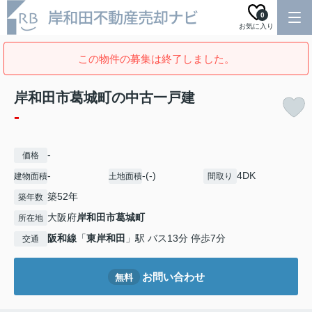
0
お気に入り
この物件の募集は終了しました。
岸和田市葛城町の中古一戸建
-
-
価格
-
-(-)
4DK
建物面積
土地面積
間取り
築52年
築年数
大阪府
岸和田市
葛城町
所在地
阪和線
「
東岸和田
」駅 バス13分 停歩7分
交通
お問い合わせ
無料