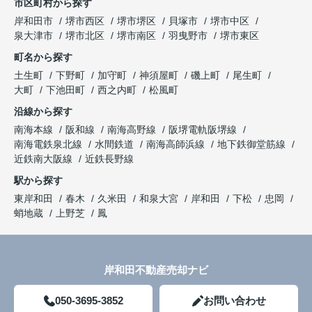
市区町村から探す
岸和田市
堺市西区
堺市堺区
貝塚市
堺市中区
泉大津市
堺市北区
堺市南区
羽曳野市
堺市東区
町名から探す
土生町
下野町
加守町
神須屋町
磯上町
尾生町
大町
下池田町
西之内町
松風町
沿線から探す
南海本線
阪和線
南海高野線
阪堺電軌阪堺線
南海電鉄泉北線
水間鉄道
南海高師浜線
地下鉄御堂筋線
近鉄南大阪線
近鉄長野線
駅から探す
東岸和田
春木
久米田
和泉大宮
岸和田
下松
忠岡
蛸地蔵
上野芝
鳳
岸和田不動産売却ナビ
050-3695-3852
お問い合わせ