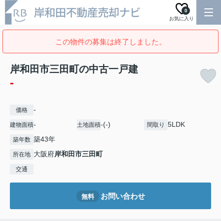
0
お気に入り
この物件の募集は終了しました。
岸和田市三田町の中古一戸建
-
-
価格
-
-(-)
5LDK
建物面積
土地面積
間取り
築43年
築年数
大阪府
岸和田市
三田町
所在地
交通
お問い合わせ
無料