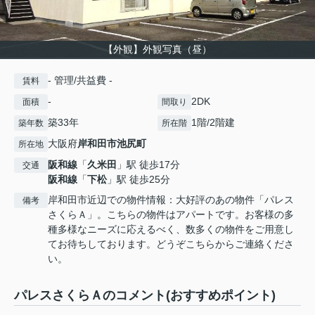
【外観】外観写真（昼）
- 管理/共益費 -
賃料
-
2DK
面積
間取り
築33年
1階/2階建
築年数
所在階
大阪府
岸和田市
池尻町
所在地
阪和線
「
久米田
」駅 徒歩17分
交通
阪和線
「
下松
」駅 徒歩25分
岸和田市近辺での物件情報：大好評のあの物件「パレス
備考
さくらＡ」。こちらの物件はアパートです。お客様の多
種多様なニーズに応えるべく、数多くの物件をご用意し
てお待ちしております。どうぞこちらからご連絡くださ
い。
パレスさくらＡのコメント(おすすめポイント)