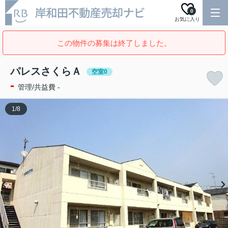
0
お気に入り
この物件の募集は終了しました。
パレスさくらＡ
空室0
-
管理/共益費 -
1
/
8