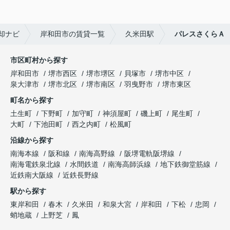
却ナビ
岸和田市の賃貸一覧
久米田駅
パレスさくらＡ
市区町村から探す
岸和田市
堺市西区
堺市堺区
貝塚市
堺市中区
泉大津市
堺市北区
堺市南区
羽曳野市
堺市東区
町名から探す
土生町
下野町
加守町
神須屋町
磯上町
尾生町
大町
下池田町
西之内町
松風町
沿線から探す
南海本線
阪和線
南海高野線
阪堺電軌阪堺線
南海電鉄泉北線
水間鉄道
南海高師浜線
地下鉄御堂筋線
近鉄南大阪線
近鉄長野線
駅から探す
東岸和田
春木
久米田
和泉大宮
岸和田
下松
忠岡
蛸地蔵
上野芝
鳳